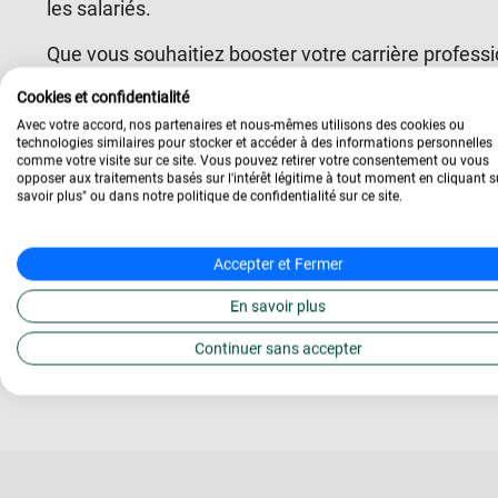
les salariés.
Que vous souhaitiez booster votre carrière professio
souhaitiez
formez vos salariés
et développer leurs
Cookies et confidentialité
Avec votre accord, nos partenaires et nous-mêmes utilisons des cookies ou
Ipac Online
et ses conseillers vous accompagne à ch
technologies similaires pour stocker et accéder à des informations personnelles
et objectifs, au financement de la formation, jusqu’à 
comme votre visite sur ce site. Vous pouvez retirer votre consentement ou vous
opposer aux traitements basés sur l'intérêt légitime à tout moment en cliquant s
savoir plus" ou dans notre politique de confidentialité sur ce site.
Alice
Accepter et Fermer
En savoir plus
Continuer sans accepter