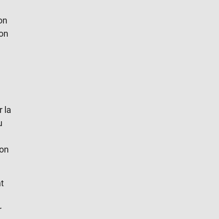
on
ion
r la
u
ion
nt
r