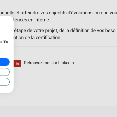
nnelle et atteindre vos objectifs d’évolutions, ou que vo
 compétences en interne.
aque étape de votre projet, de la définition de vos beso
l’obtention de la certification.
ur "En
Retrouvez moi sur LinkedIn