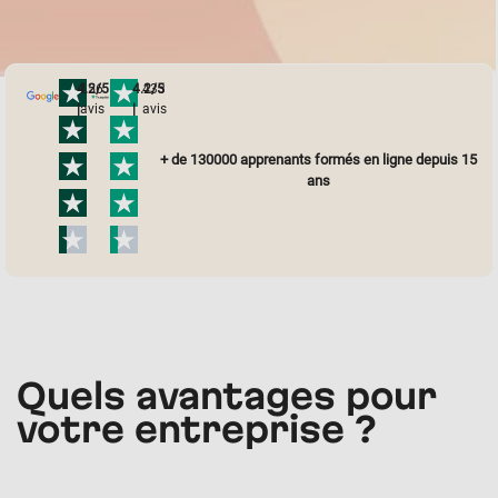
4.2/5
156
4.2/5
433
|
avis
|
avis
+ de 130000 apprenants formés en ligne depuis 15
ans
Quels avantages pour
votre entreprise ?