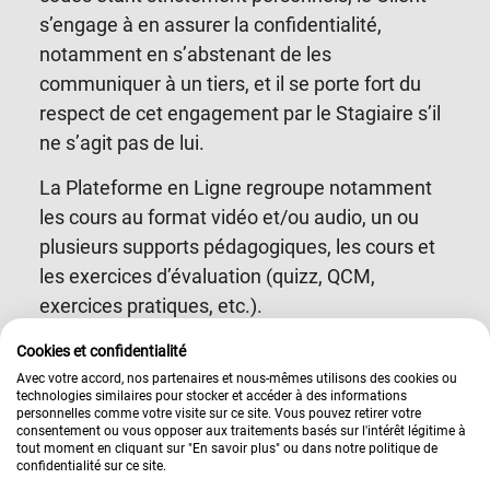
s’engage à en assurer la confidentialité,
notamment en s’abstenant de les
communiquer à un tiers, et il se porte fort du
respect de cet engagement par le Stagiaire s’il
ne s’agit pas de lui.
La Plateforme en Ligne regroupe notamment
les cours au format vidéo et/ou audio, un ou
plusieurs supports pédagogiques, les cours et
les exercices d’évaluation (quizz, QCM,
exercices pratiques, etc.).
6.4.
Le Stagiaire bénéficie par ailleurs, tout au
Cookies et confidentialité
long de la Formation et selon la formule
Avec votre accord, nos partenaires et nous-mêmes utilisons des cookies ou
technologies similaires pour stocker et accéder à des informations
tarifaire souscrite, d’une assistance technique
personnelles comme votre visite sur ce site. Vous pouvez retirer votre
consentement ou vous opposer aux traitements basés sur l'intérêt légitime à
et pédagogique (par courriel, téléphone ou
tout moment en cliquant sur "En savoir plus" ou dans notre politique de
tchat), ainsi que de rendez-vous individuels et
confidentialité sur ce site.