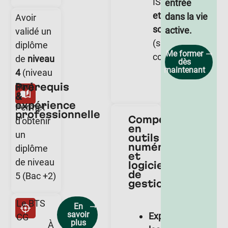
IS)
entrée
et
dans la vie
Avoir
sociales
active.
validé un
(salaires,
diplôme
Me former
cotisations).
de
niveau
dès
maintenant
4
(niveau
Prérequis
Bac)
&
expérience
Permet
professionnelle
Compétences
d’obtenir
en
un
outils
numériques
diplôme
et
de niveau
logiciels
de
5 (Bac +2)
gestion
Le BTS
En
savoir
Exploiter
CG
plus
À