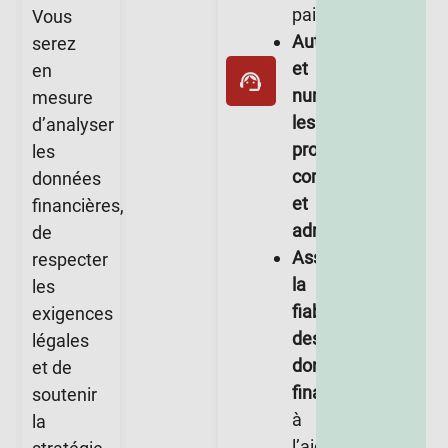
paie.
Vous
Automatiser
serez
et
en
numériser
mesure
les
d’analyser
processus
les
comptables
données
et
financières,
administratifs.
de
Assurer
respecter
la
les
fiabilité
exigences
des
légales
données
et de
financières
soutenir
à
la
l’aide