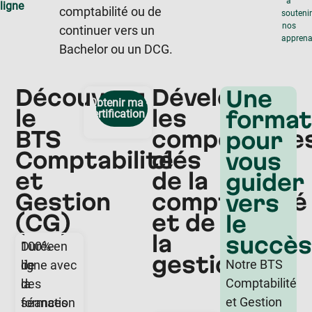
à
ligne
comptabilité ou de
souteni
nos
continuer vers un
apprena
Bachelor ou un DCG.
Découvrez
Développez
Une
Obtenir ma
le
les
format
certification
BTS
compétence
pour
Comptabilité
clés
vous
et
de la
guider
Gestion
comptabilité
vers
(CG)
et de
le
la
succès
Durée
100% en
gestion
Notre BTS
de
ligne avec
Comptabilité
la
des
et Gestion
formation
séances