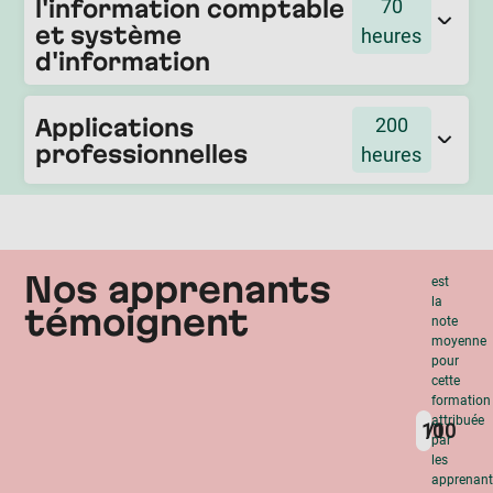
l'information comptable
70
et système
heures
d'information
Applications
200
professionnelles
heures
Nos apprenants
est
la
témoignent
note
moyenne
pour
cette
formation
attribuée
10
/10
par
les
apprenan