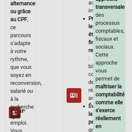
actifs
alternance
transversale
immobilisés.
ou grâce
des
Produire
au CPF
,
processus
les
ce
comptables,
états
parcours
fiscaux et
financiers
s’adapte
sociaux.
requis
à votre
Cette
:
rythme,
approche
bilan,
que vous
vous
compte
soyez en
permet de
de
reconversion,
maîtriser la
résultat,
salarié ou
comptabilité
annexes.
à la
comme elle
Évaluer
recherche
Pour
s’exerce
la
d’un
qui
réellement
performance
emploi.
en
grâce
Vous