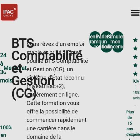
Obtenir le
Parler à
Simuler
BTS
programme
un
mon
Vous rêvez d’un emploi
conseiller
financement
Comptabilité
stable et prisé ? Optez
24
pour le BTS Comptabilité
à
et
Mentorat
et Gestion (CG), un
30
Gestion
diplôme d’État reconnu
mois
9,8
(niveau Bac+2),
|
(CG)
108
entièrement en ligne.
avis
Cette formation vous
offre la possibilité de
Plus
de
commencer rapidement
15
100%
une carrière dans le
ans
en
d’expér
domaine de la