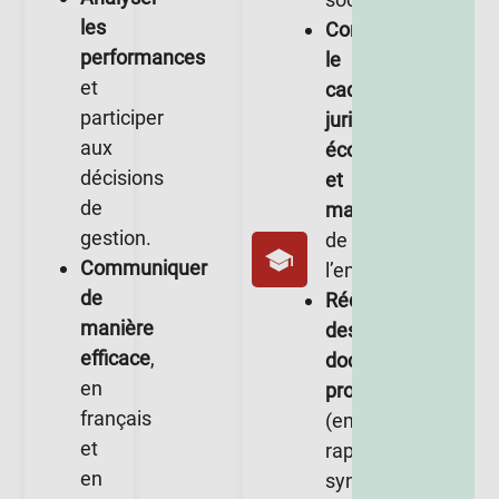
les
Comprendre
performances
le
et
cadre
participer
juridique,
aux
économique
décisions
et
de
managérial
gestion.
de
Communiquer
l’entreprise.
de
Rédiger
manière
des
efficace
,
documents
en
professionnels
français
(emails,
et
rapports,
en
synthèses)