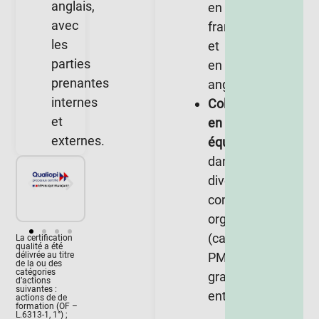
anglais,
en
avec
français
les
et
parties
en
prenantes
anglais.
internes
Collaborer
et
en
externes.
équipe
dans
divers
contextes
organisationnels
(cabinet,
La certification
qualité a été
délivrée au titre
PME,
de la ou des
catégories
grande
d’actions
suivantes :
entreprise).
actions de de
formation (OF –
L.6313-1, 1°) ;