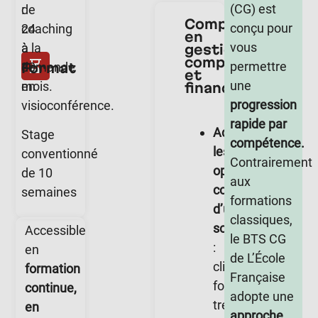
(CG) est
:
de
Compétences
conçu pour
24
coaching
en
vous
à
à la
gestion
comptable
permettre
Format
30
demande
et
une
mois.
en
financière
progression
visioconférence.
rapide par
Administrer
Stage
compétence.
les
conventionné
Contrairement
opérations
de 10
aux
comptables
semaines
formations
d’une
classiques,
société
Accessible
le BTS CG
:
en
de L’École
clients,
formation
Française
fournisseurs,
continue,
adopte une
trésorerie,
en
approche