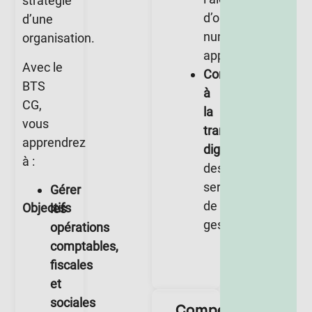
stratégie
d’outils
d’une
numériques
organisation.
appropriés.
Avec le
Contribuer
BTS
à
CG,
la
vous
transformation
apprendrez
digitale
à :
des
services
Gérer
de
Objectifs
les
gestion.
opérations
comptables,
fiscales
et
sociales
Compétences