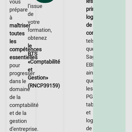
les
vous
l’issue
principaux
prépare
de
logiciels
à
votre
de
maîtriser
formation,
comptabilité
toutes
obtenez
tels
les
le
que
compétences
BTS
Sage,
essentielles
«Comptabilité
EBP,
pour
et
ainsi
progresser
Gestion»
que
dans le
(RNCP39159)
les
domaine
PGI,
de la
tableurs
comptabilité
et
et de la
logiciels
gestion
de
d’entreprise.