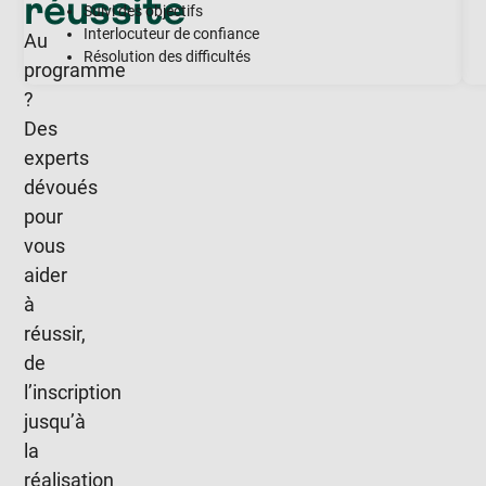
réussite
Suivi des objectifs
Interlocuteur de confiance
Au
Résolution des difficultés
programme
?
Des
experts
dévoués
pour
vous
aider
à
réussir,
de
l’inscription
jusqu’à
la
réalisation