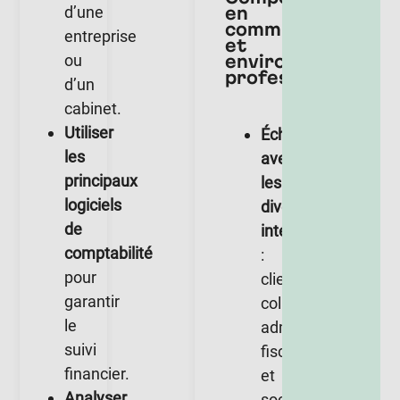
en
d’une
communication
entreprise
et
environnement
ou
professionnel
d’un
cabinet.
Utiliser
Échanger
les
avec
principaux
les
logiciels
divers
de
interlocuteurs
comptabilité
:
pour
clients,
garantir
collègues,
le
administrations
suivi
fiscales
financier.
et
Analyser
sociales.