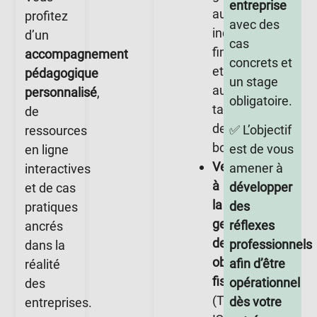
entreprise
aux
profitez
avec des
indicateurs
d’un
cas
financiers
accompagnement
concrets et
et
pédagogique
un stage
aux
personnalisé
,
obligatoire.
tableaux
de
de
✅
L’objectif
ressources
bord.
est de vous
en ligne
Veiller
amener à
interactives
à
développer
et de cas
la
des
pratiques
gestion
réflexes
ancrés
des
professionnels
dans la
obligations
afin d’être
réalité
fiscales
opérationnel
des
(TVA,
dès votre
entreprises.