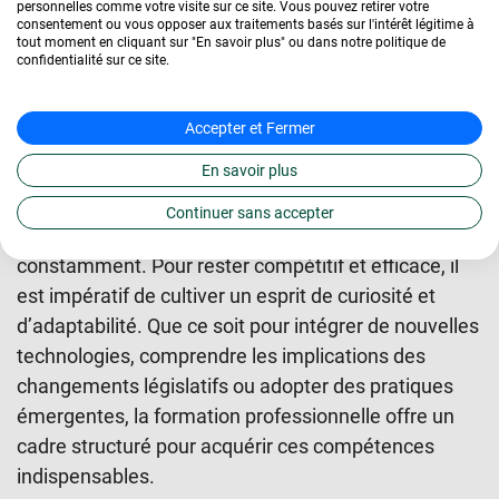
La formation professionnelle est aujourd’hui un pilier
personnelles comme votre visite sur ce site. Vous pouvez retirer votre
consentement ou vous opposer aux traitements basés sur l'intérêt légitime à
indispensable pour rester en phase avec les
tout moment en cliquant sur "En savoir plus" ou dans notre politique de
confidentialité sur ce site.
dernières évolutions, notamment dans le secteur
des ressources humaines, où les tendances
évoluent rapidement.
Accepter et Fermer
En savoir plus
Dans un domaine aussi dynamique que les
ressources humaines, la technologie, les
Continuer sans accepter
réglementations et les pratiques évoluent
constamment. Pour rester compétitif et efficace, il
est impératif de cultiver un esprit de curiosité et
d’adaptabilité. Que ce soit pour intégrer de nouvelles
technologies, comprendre les implications des
changements législatifs ou adopter des pratiques
émergentes, la formation professionnelle offre un
cadre structuré pour acquérir ces compétences
indispensables.