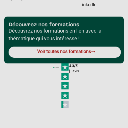
LinkedIn
Découvrez nos formations
Découvrez nos formations en lien avec la
thématique qui vous intéresse !
Voir toutes nos formations
4.2/5
433
|
avis