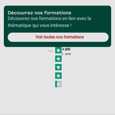
Découvrez nos formations
Découvrez nos formations en lien avec la
thématique qui vous intéresse !
Voir toutes nos formations
4.2/5
433
|
avis