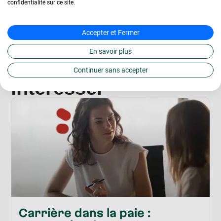
confidentialité sur ce site.
Accepter et Fermer
Les articles qui
En savoir plus
pourraient vous
Continuer sans accepter
intéresser
Carrière dans la paie :