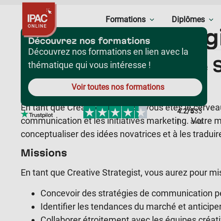
Formations
Diplômes
Creative Strateg
Découvrez nos formations
Découvrez nos formations en lien avec la
Le Métier de Creative 
thématique qui vous intéresse !
Rôle
Voir toutes nos formations
En tant que Creative Strategist, vous êtes le cervea
4.2/5
433
communication et les initiatives marketing. Votre mi
|
avis
conceptualiser des idées novatrices et à les traduire
Missions
En tant que Creative Strategist, vous aurez pour mis
Concevoir des stratégies de communication pe
Identifier les tendances du marché et anticiper
Collaborer étroitement avec les équipes créat