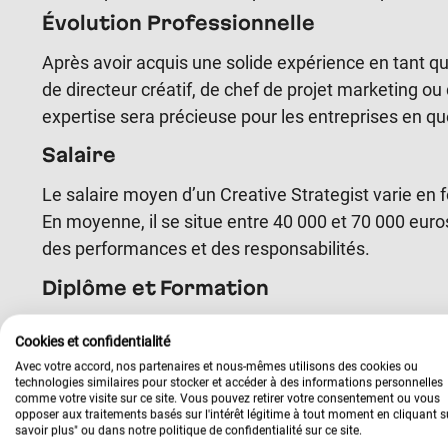
Évolution Professionnelle
Après avoir acquis une solide expérience en tant q
de directeur créatif, de chef de projet marketing o
expertise sera précieuse pour les entreprises en quê
Salaire
Le salaire moyen d’un Creative Strategist varie en f
En moyenne, il se situe entre 40 000 et 70 000 euro
des performances et des responsabilités.
Diplôme et Formation
La formation à distance Bachelor en Communicatio
Cookies et confidentialité
Creative Strategist. Elle offre une combinaison é
Avec votre accord, nos partenaires et nous-mêmes utilisons des cookies ou
en stratégie digitale. Cette formation à distance p
technologies similaires pour stocker et accéder à des informations personnelles
comme votre visite sur ce site. Vous pouvez retirer votre consentement ou vous
dans ce domaine en constante évolution. Que vous c
opposer aux traitements basés sur l'intérêt légitime à tout moment en cliquant s
savoir plus" ou dans notre politique de confidentialité sur ce site.
d’un diplôme reconnu est impératif pour exercer ce