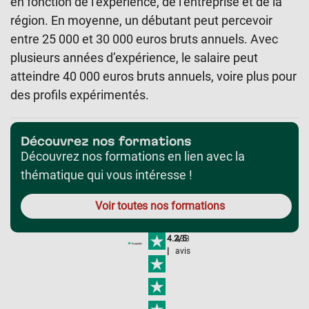
en fonction de l’expérience, de l’entreprise et de la
région. En moyenne, un débutant peut percevoir
entre 25 000 et 30 000 euros bruts annuels. Avec
plusieurs années d’expérience, le salaire peut
atteindre 40 000 euros bruts annuels, voire plus pour
des profils expérimentés.
Découvrez nos formations
Découvrez nos formations en lien avec la
thématique qui vous intéresse !
Voir toutes nos formations
4.2/5
433
|
avis