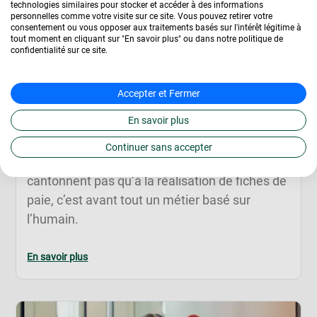
technologies similaires pour stocker et accéder à des informations
personnelles comme votre visite sur ce site. Vous pouvez retirer votre
consentement ou vous opposer aux traitements basés sur l'intérêt légitime à
tout moment en cliquant sur "En savoir plus" ou dans notre politique de
confidentialité sur ce site.
Carrière dans la paie :
Accepter et Fermer
Pourquoi se lancer ?
En savoir plus
Faire carrière dans la paie c’est choisir un
secteur avec un fort besoin en recrutement et
Continuer sans accepter
en constante évolution. Ces métiers ne se
cantonnent pas qu’à la réalisation de fiches de
paie, c’est avant tout un métier basé sur
l’humain.
En savoir plus