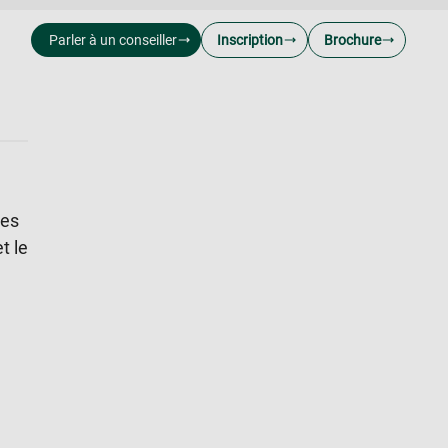
Parler à un conseiller
Inscription
Brochure
ges
t le