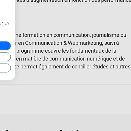
ur "En
erne, une formation en communication, journalisme ou
Bachelor en Communication & Webmarketing, suivi à
e rôle. Ce programme couvre les fondamentaux de la
endances en matière de communication numérique et de
à distance permet également de concilier études et autres