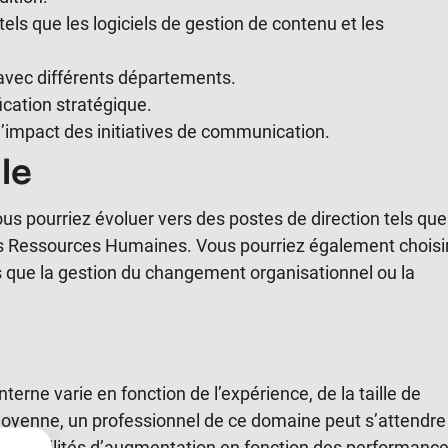
els que les logiciels de gestion de contenu et les
r avec différents départements.
ication stratégique.
l’impact des initiatives de communication.
le
ous pourriez évoluer vers des postes de direction tels que
s Ressources Humaines. Vous pourriez également choisi
 que la gestion du changement organisationnel ou la
rne varie en fonction de l’expérience, de la taille de
 moyenne, un professionnel de ce domaine peut s’attendre
 possibilités d’augmentation en fonction des performanc