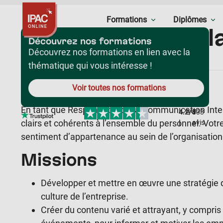
Formations
Diplômes
Responsable de 
Découvrez nos formations
Interne
Découvrez nos formations en lien avec la
thématique qui vous intéresse !
Rôle
Voir toutes nos formations
En tant que Responsable de la Communication Inter
4.2/5
433
clairs et cohérents à l’ensemble du personnel. Votre
|
avis
sentiment d’appartenance au sein de l’organisation
Missions
Développer et mettre en œuvre une stratégie d
culture de l’entreprise.
Créer du contenu varié et attrayant, y compris