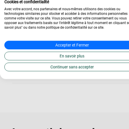
Cookies et confidentialité
et des responsabilités accrues.
Avec votre accord, nos partenaires et nous-mêmes utilisons des cookies ou
technologies similaires pour stocker et accéder à des informations personnelles
Diplôme et formation
comme votre visite sur ce site. Vous pouvez retirer votre consentement ou vous
opposer aux traitements basés sur l'intérêt légitime à tout moment en cliquant s
savoir plus" ou dans notre politique de confidentialité sur ce site.
Pour devenir Responsable de la Communication Int
ressources humaines est souvent nécessaire. Un 
Accepter et Fermer
distance, offre une excellente préparation pour c
En savoir plus
communication interne, ainsi que les dernières t
gestion de contenu. La flexibilité d’une formation 
Continuer sans accepter
engagements professionnels ou personnels.