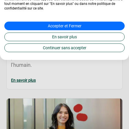
tout moment en cliquant sur "En savoir plus" ou dans notre politique de
Carrière dans la paie :
confidentialité sur ce site.
Pourquoi se lancer ?
Faire carrière dans la paie c’est choisir un
Accepter et Fermer
secteur avec un fort besoin en recrutement et
En savoir plus
en constante évolution. Ces métiers ne se
Continuer sans accepter
cantonnent pas qu’à la réalisation de fiches de
paie, c’est avant tout un métier basé sur
l’humain.
En savoir plus