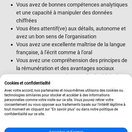
Vous avez de bonnes compétences analytiques
et une capacité à manipuler des données
chiffrées
Vous êtes attentif(ve) aux détails, autonome et
avez un bon sens de l’organisation
Vous avez une excellente maîtrise de la langue
française, à l’écrit comme à l’oral
Vous avez une compréhension des principes de
la rémunération et des avantages sociaux
Vous avez une connaissance des logiciels de
Cookies et confidentialité
gestion de la paie et des outils d’analyse des
Avec votre accord, nos partenaires et nous-mêmes utilisons des cookies ou
données
technologies similaires pour stocker et accéder à des informations
personnelles comme votre visite sur ce site. Vous pouvez retirer votre
Conditions de l’Offre
consentement ou vous opposer aux traitements basés sur l'intérêt légitime à
tout moment en cliquant sur "En savoir plus" ou dans notre politique de
confidentialité sur ce site.
Contrat : Contrat d’apprentissage ou de
professionnalisation en alternance
Accepter et Fermer