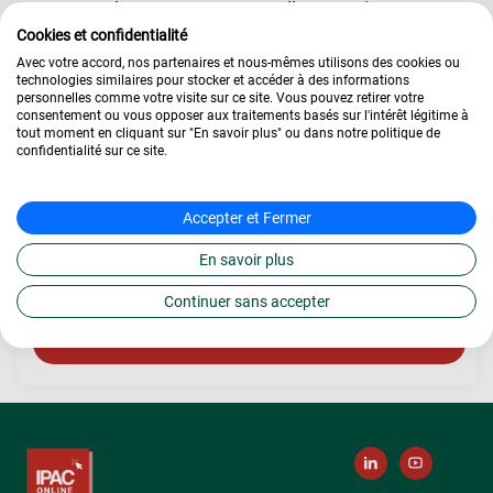
Type de contrat : Contrat d’apprentissage ou
Cookies et confidentialité
contrat de professionnalisation
Avec votre accord, nos partenaires et nous-mêmes utilisons des cookies ou
Je suis intéressé
technologies similaires pour stocker et accéder à des informations
personnelles comme votre visite sur ce site. Vous pouvez retirer votre
consentement ou vous opposer aux traitements basés sur l'intérêt légitime à
Informations sur le post
tout moment en cliquant sur "En savoir plus" ou dans notre politique de
Domaine :
Bachelor Responsable Paie et
confidentialité sur ce site.
Administration des Ressources Humaines
Accepter et Fermer
Localisation :
Lille
En savoir plus
Secteur :
Gestion de la paie
Continuer sans accepter
Postuler à cette offre