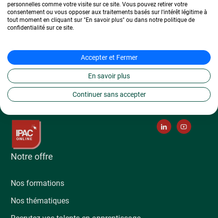
Domaine :
Bachelor Ressources Humaines
personnelles comme votre visite sur ce site. Vous pouvez retirer votre
consentement ou vous opposer aux traitements basés sur l'intérêt légitime à
tout moment en cliquant sur "En savoir plus" ou dans notre politique de
Localisation :
Marseille
confidentialité sur ce site.
Secteur :
Ressources Humaines
Accepter et Fermer
Postuler à cette offre
En savoir plus
Continuer sans accepter
Notre offre
Nos formations
Nos thématiques