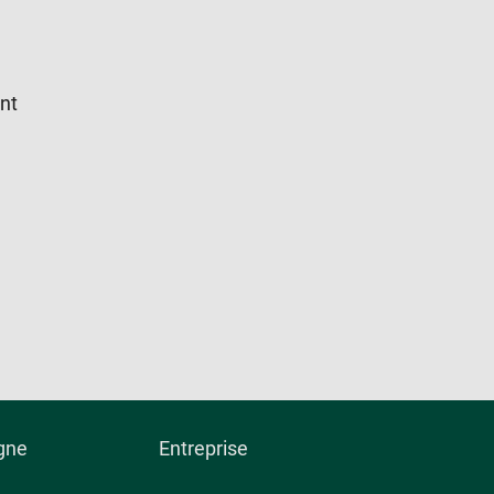
ent
igne
Entreprise