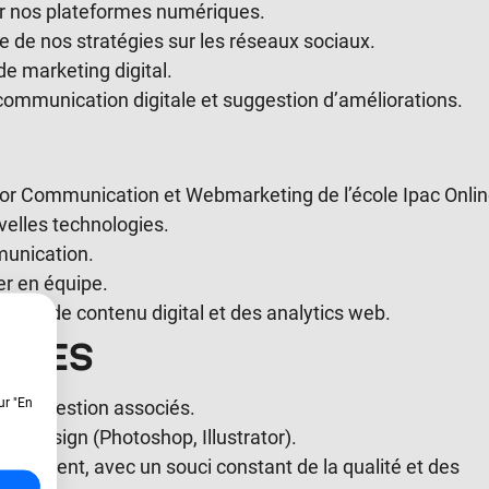
r nos plateformes numériques.
re de nos stratégies sur les réseaux sociaux.
e marketing digital.
ommunication digitale et suggestion d’améliorations.
elor Communication et Webmarketing de l’école Ipac Onlin
uvelles technologies.
munication.
ler en équipe.
ation de contenu digital et des analytics web.
TÉES
ur "En
ls de gestion associés.
en design (Photoshop, Illustrator).
ultanément, avec un souci constant de la qualité et des