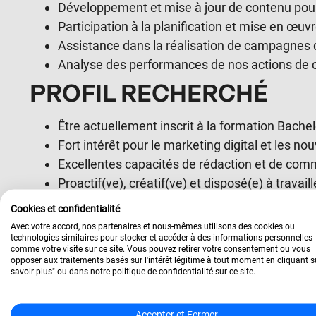
Développement et mise à jour de contenu pou
Participation à la planification et mise en œuv
Assistance dans la réalisation de campagnes d
Analyse des performances de nos actions de c
PROFIL RECHERCHÉ
Être actuellement inscrit à la formation Bach
Fort intérêt pour le marketing digital et les no
Excellentes capacités de rédaction et de com
Proactif(ve), créatif(ve) et disposé(e) à travail
Compétence dans l’utilisation des outils de cré
Cookies et confidentialité
COMPÉTENCES SOUHAI
Avec votre accord, nos partenaires et nous-mêmes utilisons des cookies ou
technologies similaires pour stocker et accéder à des informations personnelles
comme votre visite sur ce site. Vous pouvez retirer votre consentement ou vous
opposer aux traitements basés sur l'intérêt légitime à tout moment en cliquant s
Connaissance des réseaux sociaux et des outi
savoir plus" ou dans notre politique de confidentialité sur ce site.
Sensibilité graphique et compétences de base 
Aptitude à travailler sur plusieurs projets sim
Accepter et Fermer