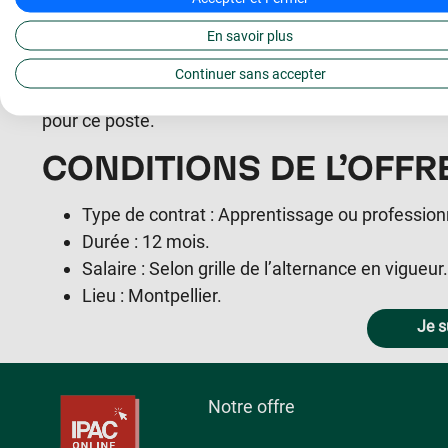
détails.
CANDIDATURE
En savoir plus
Continuer sans accepter
Pour postuler, veuillez soumettre votre CV. Veuille
pour ce poste.
CONDITIONS DE L’OFFR
Type de contrat : Apprentissage ou profession
Durée : 12 mois.
Salaire : Selon grille de l’alternance en vigueur.
Lieu : Montpellier.
Je s
Notre offre