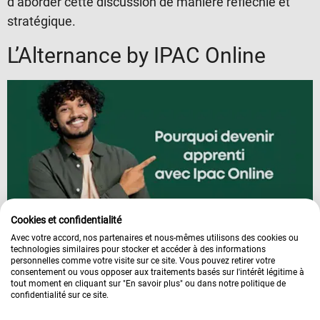
d’aborder cette discussion de manière réfléchie et
stratégique.
L’Alternance by IPAC Online
Cookies et confidentialité
Avec votre accord, nos partenaires et nous-mêmes utilisons des cookies ou
Devenir apprenti représente un engagement
technologies similaires pour stocker et accéder à des informations
personnelles comme votre visite sur ce site. Vous pouvez retirer votre
important et nous sommes là pour vous plonger dans
consentement ou vous opposer aux traitements basés sur l'intérêt légitime à
tout moment en cliquant sur "En savoir plus" ou dans notre politique de
le monde du travail en toute confiance.
confidentialité sur ce site.