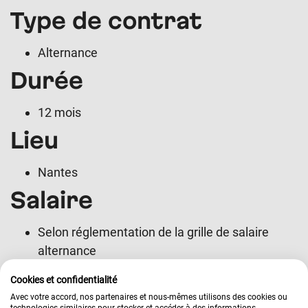
Type de contrat
Alternance
Durée
12 mois
Lieu
Nantes
Salaire
Selon réglementation de la grille de salaire
alternance
Je suis intéressé
Cookies et confidentialité
Avec votre accord, nos partenaires et nous-mêmes utilisons des cookies ou
Informations sur le post