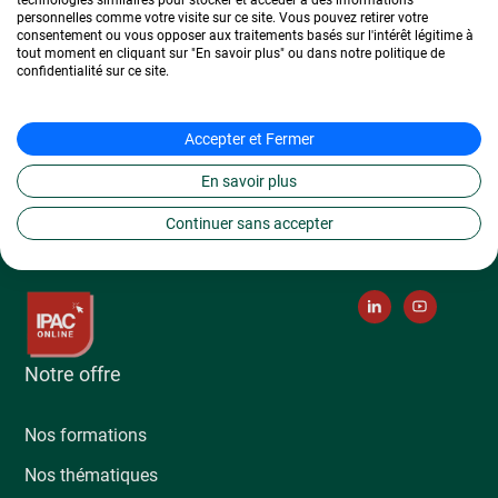
technologies similaires pour stocker et accéder à des informations
Domaine :
Bachelor Ressources Humaines
personnelles comme votre visite sur ce site. Vous pouvez retirer votre
consentement ou vous opposer aux traitements basés sur l'intérêt légitime à
tout moment en cliquant sur "En savoir plus" ou dans notre politique de
Localisation :
Nantes
confidentialité sur ce site.
Secteur :
Ressources Humaines
Accepter et Fermer
Postuler à cette offre
En savoir plus
Continuer sans accepter
Notre offre
Nos formations
Nos thématiques