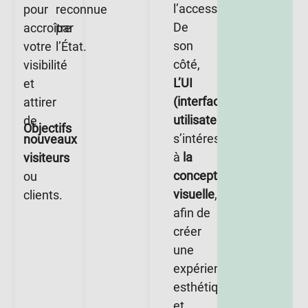
l’accessibilité.
pour
reconnue
De
accroître
par
son
votre
l’État.
côté,
visibilité
L’UI
et
(interface
attirer
utilisateur)
de
Objectifs
s’intéresse
nouveaux
à
la
visiteurs
conception
ou
visuelle
,
clients.
afin de
créer
une
expérience
esthétique
et