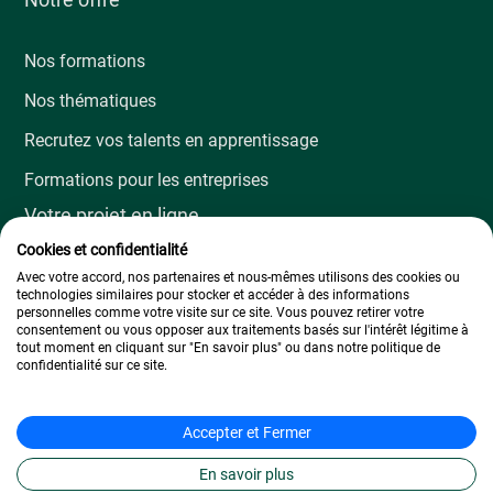
Nos formations
Nos thématiques
Recrutez vos talents en apprentissage
Formations pour les entreprises
Votre projet en ligne
Cookies et confidentialité
Financer ma formation
Avec votre accord, nos partenaires et nous-mêmes utilisons des cookies ou
technologies similaires pour stocker et accéder à des informations
personnelles comme votre visite sur ce site. Vous pouvez retirer votre
Les études en alternance
consentement ou vous opposer aux traitements basés sur l'intérêt légitime à
tout moment en cliquant sur "En savoir plus" ou dans notre politique de
Réorientation professionnelle
confidentialité sur ce site.
Montée en compétences
Accepter et Fermer
Retour à l’emploi
Notre École en ligne
En savoir plus