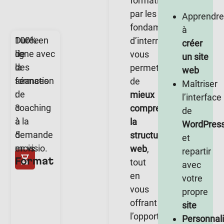
formation
par les
Apprendre
fondamentaux
à
Durée
100% en
d’internet
créer
de
ligne avec
vous
un site
la
des
permettra
web
formation
séances
de
Maîtriser
:
de
mieux
l’interface
3
coaching
comprendre
de
à
à la
la
WordPres
5
demande
structuration
et
mois.
en visio.
web
,
repartir
Format
tout
avec
en
votre
vous
propre
offrant
site
l’opportunité
Personnali