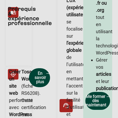
L’UX
.fr ou
(expérience
Prérequis
.org
&
utilisateur)
tout
expérience
se
professionnelle
en
focalise
utilisant
sur
la
l’expérience
technolog
globale
WordPres
de
Gérer
l’utilisateur,
vos
en
Créer
Tosa
En
articles
savoir
mettant
un
WordPress
et leur
plus
l’accent
site
(fiche
publicatio
sur la
web
RS6208).
Me former
facilité
performant
Cette
dès
maintenant
d’utilisation
avec
certification
et
WordPress
est