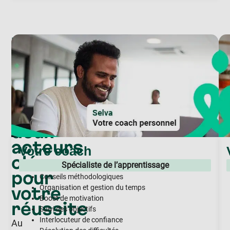
Notre
accompagnement
Coach
et
mentor
:
deux
acteurs
Votre coach
clé
Spécialiste de l’apprentissage
pour
Conseils méthodologiques
votre
Organisation et gestion du temps
Boost de motivation
réussite
Suivi des objectifs
Interlocuteur de confiance
Au