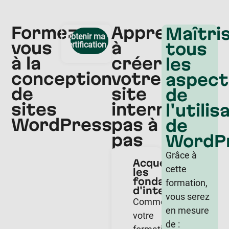
Formez-
Apprenez
Maîtri
Obtenir ma
vous
à
tous
certification
à la
créer
les
conception
votre
aspect
de
site
de
sites
internet
l'utilis
WordPress
pas à
de
pas
WordP
Grâce à
Acquérir
cette
les
fondamentaux
formation,
d'internet
vous serez
Commencer
en mesure
votre
de :