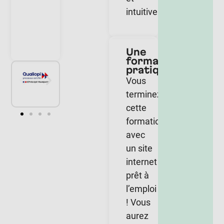
intuitive.
Une
formation
pratique
Vous
terminez
cette
formation
avec
un site
internet
prêt à
l’emploi
! Vous
aurez