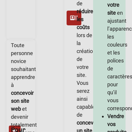
de
votre
réduire
site
en
les
ajustant
coûts
l’apparenc
lors de
les
la
couleurs
Toute
création
et les
personne
de
polices
novice
votre
de
souhaitant
site.
caractère
apprendre
Vous
pour
à
serez
qu’il
concevoir
ainsi
vous
son site
capable
correspon
web
et
de
Vendre
devenir
concevoir
vos
totalement
Pour
un site