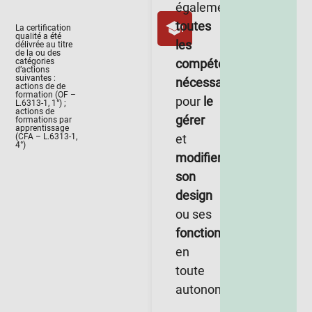
également
toutes
La certification
qualité a été
les
délivrée au titre
de la ou des
compétences
catégories
d’actions
suivantes :
nécessaires
actions de de
formation (OF –
pour
le
L.6313-1, 1°) ;
actions de
gérer
formations par
apprentissage
et
(CFA – L.6313-1,
4°)
modifier
son
design
ou ses
fonctionnalités
en
toute
autonomie.