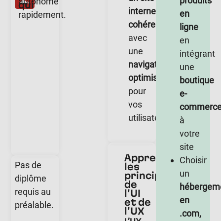
produits
autonome
qui
internet
en
rapidement.
cohérent
ligne
avec
en
une
intégrant
navigation
une
optimisée
boutique
pour
e-
vos
commerc
utilisateurs.
à
votre
site
Apprendre
Choisir
Pas de
les
un
principes
diplôme
de
hébergem
requis au
l'UI
en
et de
préalable.
l'UX
.com,