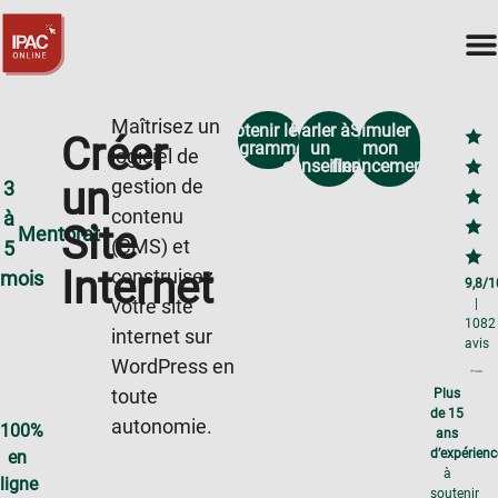
Maîtrisez un
Obtenir le
Parler à
Simuler
Créer
programme
un
mon
logiciel de
conseiller
financement
un
gestion de
3
contenu
à
Site
Mentorat
(CMS) et
5
Internet
construisez
mois
9,8/1
votre site
|
1082
internet sur
avis
WordPress en
toute
Plus
de 15
autonomie.
100%
ans
d’expérienc
en
à
ligne
soutenir